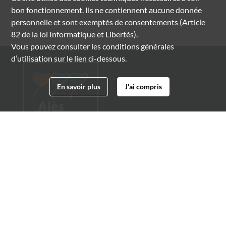
bon fonctionnement. Ils ne contiennent aucune donnée
personnelle et sont exemptés de consentements (Article
82 de la loi Informatique et Libertés).
Vous pouvez consulter les conditions générales
d’utilisation sur le lien ci-dessous.
En savoir plus
J'ai compris
Archives municipales d'Alès
4 boulevard Gambetta
30100 Alès
04 66 54 32 20
archives@ville-ales.fr