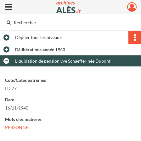
Ouvrir le menu déroulant
Archives municipales d'Alès
Déplier
tous les niveaux
Délibérations année 1940
Liquidation de pension vve Schaeffer née Dupont
Cote/Cotes extrêmes
I D 77
Date
16/11/1940
Mots clés matières
PERSONNEL