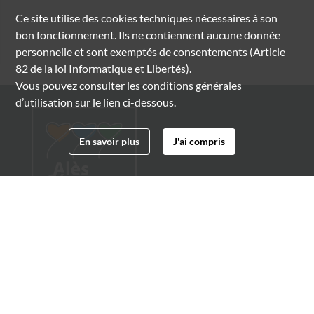
Ce site utilise des
cookies
techniques nécessaires à son
bon fonctionnement. Ils ne contiennent aucune donnée
personnelle et sont exemptés de consentements (Article
82 de la loi Informatique et Libertés).
Vous pouvez consulter les conditions générales
d’utilisation sur le lien ci-dessous.
En savoir plus
J'ai compris
Archives municipales d'Alès
4 boulevard Gambetta
30100 Alès
04 66 54 32 20
archives@ville-ales.fr