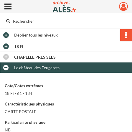
Ouvrir le menu déroulant
Archives municipales d'Alès
Déplier
tous les niveaux
18 Fi
CHAPELLE PRES SEES
Le château des Feugerets
Cote/Cotes extrêmes
18 Fi - 61 - 134
Caractéristiques physiques
CARTE POSTALE
Particularité physique
NB