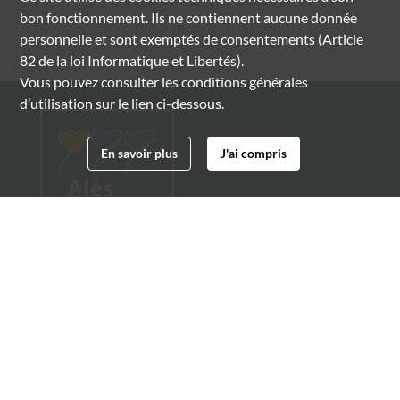
bon fonctionnement. Ils ne contiennent aucune donnée
personnelle et sont exemptés de consentements (Article
82 de la loi Informatique et Libertés).
Vous pouvez consulter les conditions générales
d’utilisation sur le lien ci-dessous.
En savoir plus
J'ai compris
Archives municipales d'Alès
4 boulevard Gambetta
30100 Alès
04 66 54 32 20
archives@ville-ales.fr