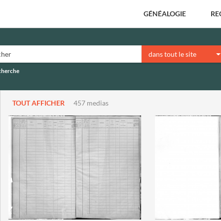
GÉNÉALOGIE
RE
dans tout le site
echerche
TOUT AFFICHER
457 medias