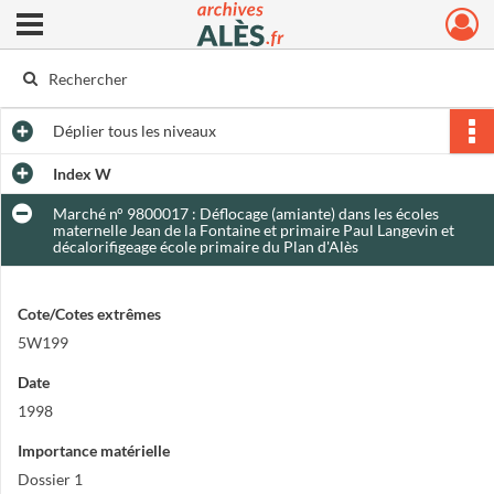
Ouvrir le menu déroulant
Archives municipales d'Alès
Déplier
tous les niveaux
Index W
Marché n° 9800017 : Déflocage (amiante) dans les écoles
maternelle Jean de la Fontaine et primaire Paul Langevin et
décalorifigeage école primaire du Plan d'Alès
Cote/Cotes extrêmes
5W199
Date
1998
Importance matérielle
Dossier 1