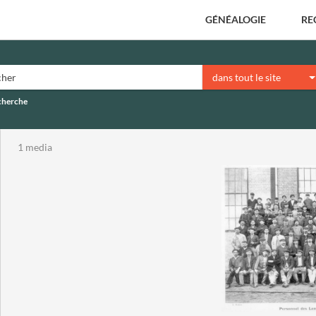
GÉNÉALOGIE
RE
dans tout le site
echerche
1 media