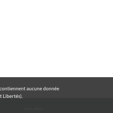
e contiennent aucune donnée
 Libertés).
Liens utiles :