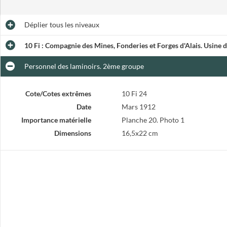
Déplier
tous les niveaux
10 Fi : Compagnie des Mines, Fonderies et Forges d'Alais. Usine 
Personnel des laminoirs. 2ème groupe
Cote/Cotes extrêmes
10 Fi 24
Date
Mars 1912
Importance matérielle
Planche 20. Photo 1
Dimensions
16,5x22 cm