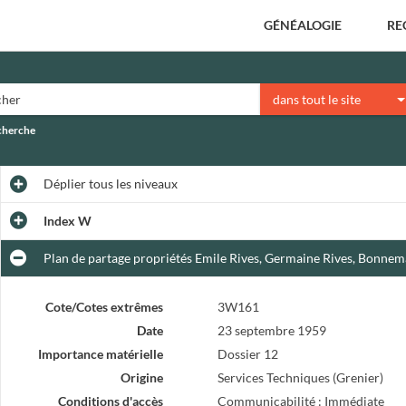
GÉNÉALOGIE
RE
dans tout le site
echerche
Déplier
tous les niveaux
Index W
Plan de partage propriétés Emile Rives, Germaine Rives, Bonnem
Cote/Cotes extrêmes
3W161
Date
23 septembre 1959
Importance matérielle
Dossier 12
Origine
Services Techniques (Grenier)
Conditions d'accès
Communicabilité : Immédiate