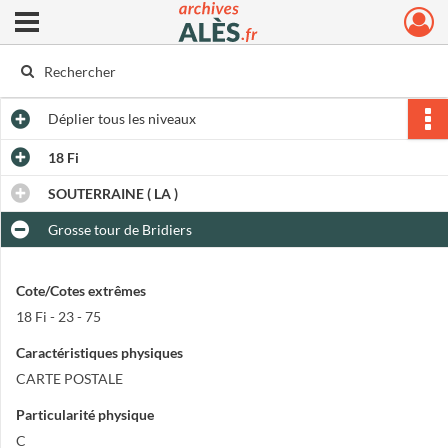
Ouvrir le menu déroulant
Archives municipales d'Alès
Déplier
tous les niveaux
18 Fi
SOUTERRAINE ( LA )
Grosse tour de Bridiers
Cote/Cotes extrêmes
18 Fi - 23 - 75
Caractéristiques physiques
CARTE POSTALE
Particularité physique
C