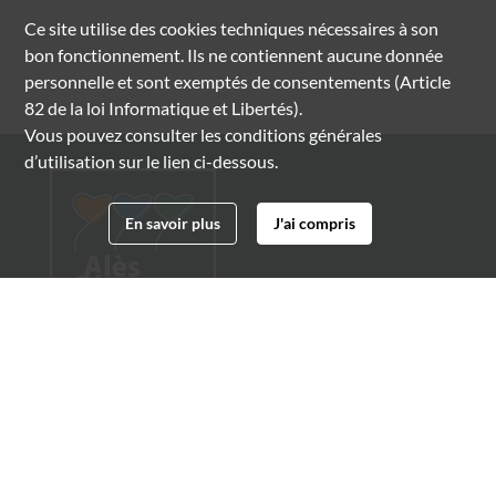
Ce site utilise des
cookies
techniques nécessaires à son
bon fonctionnement. Ils ne contiennent aucune donnée
personnelle et sont exemptés de consentements (Article
82 de la loi Informatique et Libertés).
Vous pouvez consulter les conditions générales
d’utilisation sur le lien ci-dessous.
En savoir plus
J'ai compris
Archives municipales d'Alès
4 boulevard Gambetta
30100 Alès
04 66 54 32 20
archives@ville-ales.fr