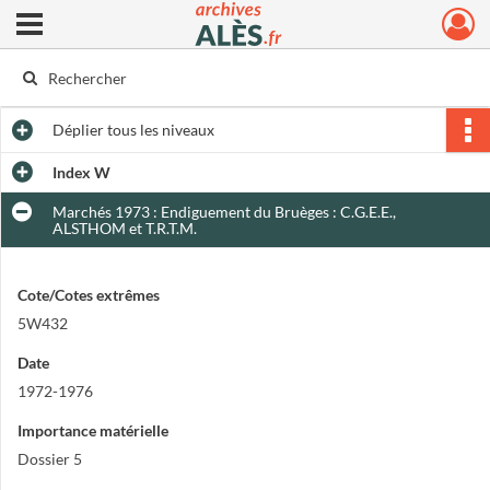
Ouvrir le menu déroulant
Archives municipales d'Alès
Déplier
tous les niveaux
Index W
Marchés 1973 : Endiguement du Bruèges : C.G.E.E.,
ALSTHOM et T.R.T.M.
Cote/Cotes extrêmes
5W432
Date
1972-1976
Importance matérielle
Dossier 5