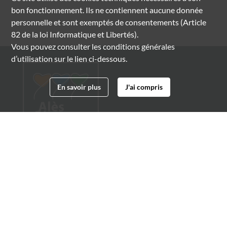
bon fonctionnement. Ils ne contiennent aucune donnée
personnelle et sont exemptés de consentements (Article
82 de la loi Informatique et Libertés).
Vous pouvez consulter les conditions générales
d’utilisation sur le lien ci-dessous.
En savoir plus
J'ai compris
Archives municipales d'Alès
4 boulevard Gambetta
30100 Alès
04 66 54 32 20
archives@ville-ales.fr