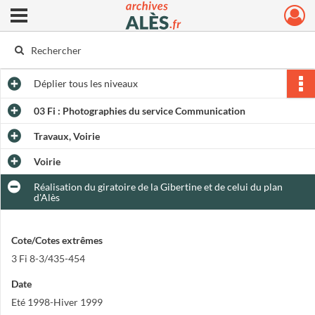
Ouvrir le menu déroulant
Archives municipales d'Alès
Déplier
tous les niveaux
03 Fi : Photographies du service Communication
Travaux, Voirie
Voirie
Réalisation du giratoire de la Gibertine et de celui du plan
d'Alès
Cote/Cotes extrêmes
3 Fi 8-3/435-454
Date
Eté 1998-Hiver 1999