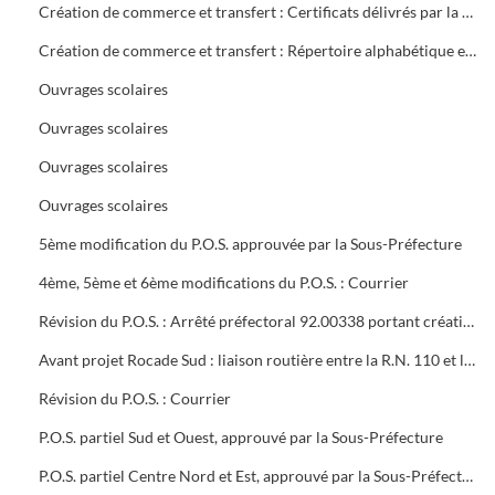
Création de commerce et transfert : Certificats délivrés par la mairie
Création de commerce et transfert : Répertoire alphabétique et chronologique
Ouvrages scolaires
Ouvrages scolaires
Ouvrages scolaires
Ouvrages scolaires
5ème modification du P.O.S. approuvée par la Sous-Préfecture
4ème, 5ème et 6ème modifications du P.O.S. : Courrier
Révision du P.O.S. : Arrêté préfectoral 92.00338 portant création d'utilité publique projet à 2x2 voies R.N.106 entre Alès et Boucoiran
Avant projet Rocade Sud : liaison routière entre la R.N. 110 et la R.N. 106
Révision du P.O.S. : Courrier
P.O.S. partiel Sud et Ouest, approuvé par la Sous-Préfecture
P.O.S. partiel Centre Nord et Est, approuvé par la Sous-Préfecture