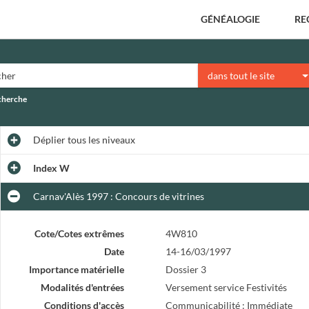
GÉNÉALOGIE
RE
dans tout le site
echerche
Déplier
tous les niveaux
Index W
Carnav'Alès 1997 : Concours de vitrines
Cote/Cotes extrêmes
4W810
Date
14-16/03/1997
Importance matérielle
Dossier 3
Modalités d'entrées
Versement service Festivités
Conditions d'accès
Communicabilité : Immédiate