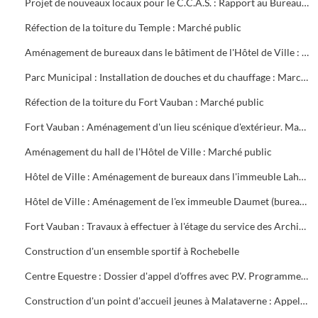
Projet de nouveaux locaux pour le C.C.A.S. : Rapport au Bureau Municipal
Réfection de la toiture du Temple : Marché public
Aménagement de bureaux dans le bâtiment de l'Hôtel de Ville : Marché public
Parc Municipal : Installation de douches et du chauffage : Marché public
Réfection de la toiture du Fort Vauban : Marché public
Fort Vauban : Aménagement d'un lieu scénique d'extérieur. Marché public
Aménagement du hall de l'Hôtel de Ville : Marché public
Hôtel de Ville : Aménagement de bureaux dans l'immeuble Lahondès (3 tranches) : Marché public
Hôtel de Ville : Aménagement de l'ex immeuble Daumet (bureaux du 2ème étage Informatique, cave escalier) : Marché public
Fort Vauban : Travaux à effectuer à l'étage du service des Archives. Liste du mobilier à acheter. Installation du Fonds Ancien de la Bibliothèque
Construction d'un ensemble sportif à Rochebelle
Centre Equestre : Dossier d'appel d'offres avec P.V. Programme du concours. Réunions de chantier
Construction d'un point d'accueil jeunes à Malataverne : Appel d'offres