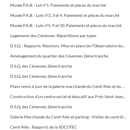
Musée P.A.B. : Lot n°1. Paiements et pièces du marché
Musée P.A.B. : Lots n°2, 3 et 4. Paiements et pièces du marché
Musée P.A.B. : Lots n°5, 9 et 10. Paiements et pièces du marché
Logements des Cévennes. Répartitions par types
D.S.Q. : Rapports. Réunions. Mise en place de l'Observatoire du logement du plan local de l'habitat
Aménagement du quartier des Cévennes 2ème tranche
D.S.Q. des Cévennes 2ème tranche
D.S.Q. des Cévennes 2ème tranche
Plans remis à jour de la galerie marchande du Centr'Alès et du parking
Construction d'un centre social et éducatif aux Prés-Saint-Jean Maison du Moulinet : Marché public (2ème tranche)
D.S.Q. des Cévennes 2ème tranche
Galerie Marchande du Centr'Alès et parking : Visites de contrôle de la commission de sécurité
Centr'Alès : Rapports de la SOCOTEC