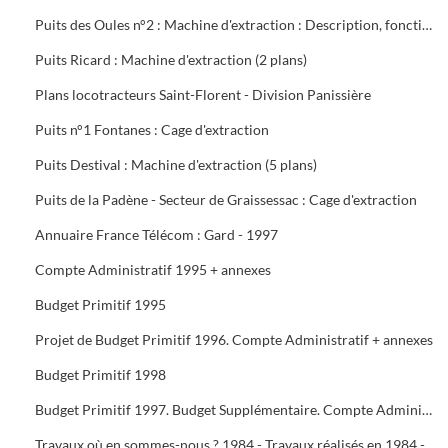
Puits des Oules n°2 : Machine d'extraction : Description, fonctionnement, conduite et entretien : 3 documents
Puits Ricard : Machine d'extraction (2 plans)
Plans locotracteurs Saint-Florent - Division Panissière
Puits n°1 Fontanes : Cage d'extraction
Puits Destival : Machine d'extraction (5 plans)
Puits de la Padène - Secteur de Graissessac : Cage d'extraction
Annuaire France Télécom : Gard - 1997
Compte Administratif 1995 + annexes
Budget Primitif 1995
Projet de Budget Primitif 1996. Compte Administratif + annexes
Budget Primitif 1998
Budget Primitif 1997. Budget Supplémentaire. Compte Administratif + annexes
Travaux où en sommes-nous ? 1984 - Travaux réalisés en 1984 - Programme 1985 - Travaux 1987