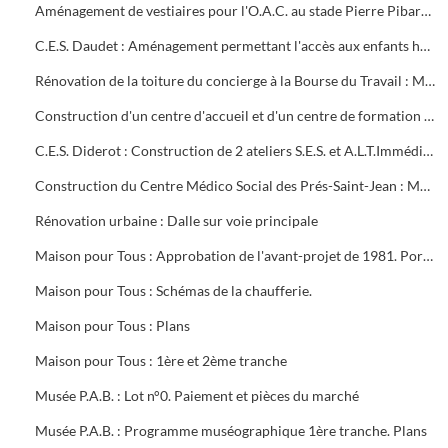
Aménagement de vestiaires pour l'O.A.C. au stade Pierre Pibarot : Estimatif
C.E.S. Daudet : Aménagement permettant l'accès aux enfants handicapés. Projet et marché public
Rénovation de la toiture du concierge à la Bourse du Travail : Marché public
Construction d'un centre d'accueil et d'un centre de formation pour l'O.A.C. Programme
C.E.S. Diderot : Construction de 2 ateliers S.E.S. et A.L.T.Immédiate. Marché public
Construction du Centre Médico Social des Prés-Saint-Jean : Marché public
Rénovation urbaine : Dalle sur voie principale
Maison pour Tous : Approbation de l'avant-projet de 1981. Portrait de Louis Aragon " un éternel printemps ". Calque de l'aménagement intérieur
Maison pour Tous : Schémas de la chaufferie.
Maison pour Tous : Plans
Maison pour Tous : 1ère et 2ème tranche
Musée P.A.B. : Lot n°0. Paiement et pièces du marché
Musée P.A.B. : Programme muséographique 1ère tranche. Plans