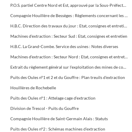
P.O.S. partiel Centre Nord et Est, approuvé par la Sous-Préfecture
Compagnie Houillère de Bessèges : Règlements concernant les ouvriers
H.B.C. Direction des travaux du jour : Etat, consignes et entretien des machines d'extraction
Machines d'extraction : Secteur Sud : Etat, consignes et entretien
H.B.C. La Grand-Combe. Service des usines : Notes diverses
Machines d'extraction : Secteur Nord : Etat, consignes et entretien
Extrait du règlement général sur l'exploitation des mines de combustibles : décret du 13 août 1911 modifié en mai 1931
Puits des Oules n°1 et 2 et du Gouffre : Plan treuils d'extraction
Houillères de Rochebelle
Puits des Oules n°1 : Attelage cage d'extraction
Division de Trescol - Puits du Gouffre
Compagnie Houillère de Saint-Germain Alais : Statuts
Puits des Oules n°2 : Schémas machines d'extraction