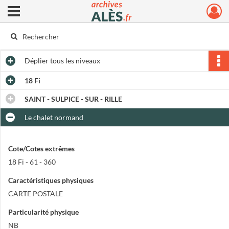
Ouvrir le menu déroulant
Archives municipales d'Alès
Déplier
tous les niveaux
18 Fi
SAINT - SULPICE - SUR - RILLE
Le chalet normand
Cote/Cotes extrêmes
18 Fi - 61 - 360
Caractéristiques physiques
CARTE POSTALE
Particularité physique
NB