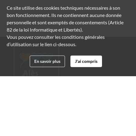
Ce site utilise des
cookies
techniques nécessaires à son
bon fonctionnement. Ils ne contiennent aucune donnée
personnelle et sont exemptés de consentements (Article
82 de la loi Informatique et Libertés).
Vous pouvez consulter les conditions générales
d’utilisation sur le lien ci-dessous.
En savoir plus
J'ai compris
Archives municipales d'Alès
4 boulevard Gambetta
30100 Alès
04 66 54 32 20
archives@ville-ales.fr