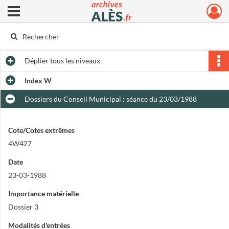
Ouvrir le menu déroulant
Archives municipales d'Alès
Déplier
tous les niveaux
Index W
Dossiers du Conseil Municipal : séance du 23/03/1988
Cote/Cotes extrêmes
4W427
Date
23-03-1988
Importance matérielle
Dossier 3
Modalités d'entrées