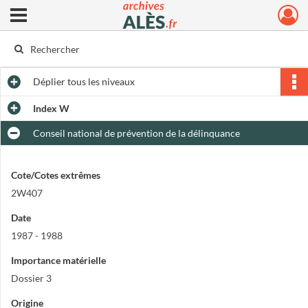
Ouvrir le menu déroulant
Archives municipales d'Alès
Déplier
tous les niveaux
Index W
Conseil national de prévention de la délinquance
Cote/Cotes extrêmes
2W407
Date
1987 - 1988
Importance matérielle
Dossier 3
Origine