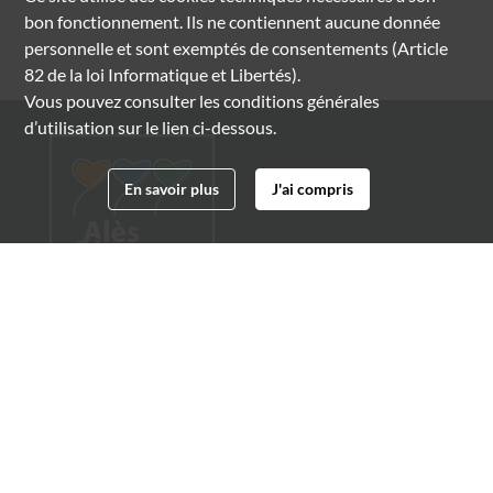
bon fonctionnement. Ils ne contiennent aucune donnée
personnelle et sont exemptés de consentements (Article
82 de la loi Informatique et Libertés).
Vous pouvez consulter les conditions générales
d’utilisation sur le lien ci-dessous.
En savoir plus
J'ai compris
Archives municipales d'Alès
4 boulevard Gambetta
30100 Alès
04 66 54 32 20
archives@ville-ales.fr