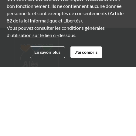
bon fonctionnement. Ils ne contiennent aucune donnée
personnelle et sont exemptés de consentements (Article
82 de la loi Informatique et Libertés).
Vous pouvez consulter les conditions générales
d’utilisation sur le lien ci-dessous.
En savoir plus
J'ai compris
Archives municipales d'Alès
4 boulevard Gambetta
30100 Alès
04 66 54 32 20
archives@ville-ales.fr