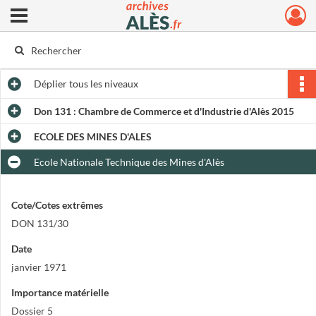
Ouvrir le menu déroulant
Archives municipales d'Alès
Déplier
tous les niveaux
Don 131 : Chambre de Commerce et d'Industrie d'Alès 2015
ECOLE DES MINES D'ALES
Ecole Nationale Technique des Mines d'Alès
Cote/Cotes extrêmes
DON 131/30
Date
janvier 1971
Importance matérielle
Dossier 5