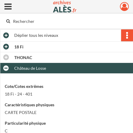
Ouvrir le menu déroulant
Archives municipales d'Alès
Déplier
tous les niveaux
18 Fi
THONAC
Château de Losse
Cote/Cotes extrêmes
18 Fi - 24 - 401
Caractéristiques physiques
CARTE POSTALE
Particularité physique
C