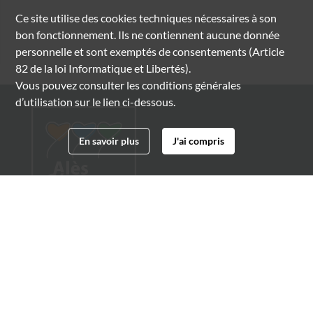
Ce site utilise des
cookies
techniques nécessaires à son
bon fonctionnement. Ils ne contiennent aucune donnée
personnelle et sont exemptés de consentements (Article
82 de la loi Informatique et Libertés).
Vous pouvez consulter les conditions générales
d’utilisation sur le lien ci-dessous.
En savoir plus
J'ai compris
Archives municipales d'Alès
4 boulevard Gambetta
30100 Alès
04 66 54 32 20
archives@ville-ales.fr