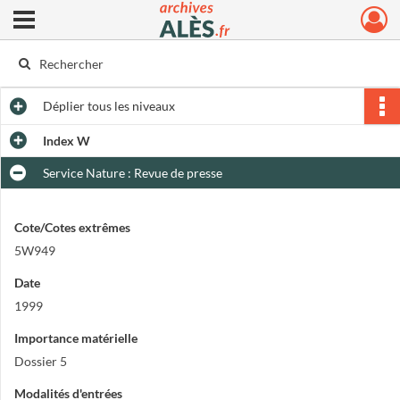
Ouvrir le menu déroulant
Archives municipales d'Alès
Déplier
tous les niveaux
Index W
Service Nature : Revue de presse
Cote/Cotes extrêmes
5W949
Date
1999
Importance matérielle
Dossier 5
Modalités d'entrées