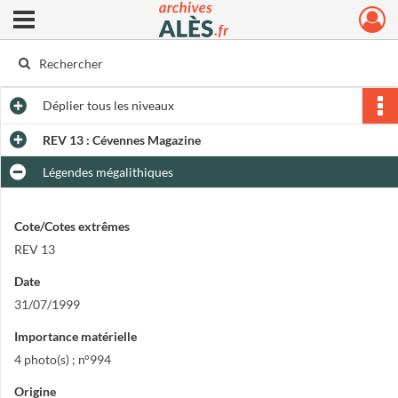
Ouvrir le menu déroulant
Archives municipales d'Alès
Déplier
tous les niveaux
REV 13 : Cévennes Magazine
Légendes mégalithiques
Cote/Cotes extrêmes
REV 13
Date
31/07/1999
Importance matérielle
4 photo(s) ; n°994
Origine