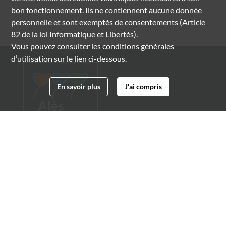
bon fonctionnement. Ils ne contiennent aucune donnée
personnelle et sont exemptés de consentements (Article
82 de la loi Informatique et Libertés).
Vous pouvez consulter les conditions générales
d’utilisation sur le lien ci-dessous.
En savoir plus
J'ai compris
Archives municipales d'Alès
4 boulevard Gambetta
30100 Alès
04 66 54 32 20
archives@ville-ales.fr