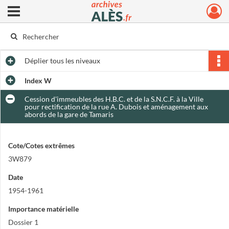
Ouvrir le menu déroulant
Archives municipales d'Alès
Déplier
tous les niveaux
Index W
Cession d'immeubles des H.B.C. et de la S.N.C.F. à la Ville
pour rectification de la rue A. Dubois et aménagement aux
abords de la gare de Tamaris
Cote/Cotes extrêmes
3W879
Date
1954-1961
Importance matérielle
Dossier 1