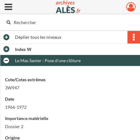
Ouvrir le menu déroulant
Archives municipales d'Alès
Déplier
tous les niveaux
Index W
Le Mas Sanier : Pose d'une clôture
Cote/Cotes extrêmes
3W947
Date
1966-1972
Importance matérielle
Dossier 2
Origine