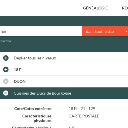
GÉNÉALOGIE
RE
dans tout le site
echerche
Déplier
tous les niveaux
18 Fi
DIJON
Cuisines des Ducs de Bourgogne
Cote/Cotes extrêmes
18 Fi - 21 - 129
Caractéristiques
CARTE POSTALE
physiques
Particularité physique
NB