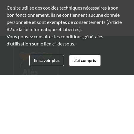
Ce site utilise des
cookies
techniques nécessaires à son
bon fonctionnement. Ils ne contiennent aucune donnée
personnelle et sont exemptés de consentements (Article
82 de la loi Informatique et Libertés).
Vous pouvez consulter les conditions générales
d’utilisation sur le lien ci-dessous.
En savoir plus
J'ai compris
Archives municipales d'Alès
4 boulevard Gambetta
30100 Alès
04 66 54 32 20
archives@ville-ales.fr