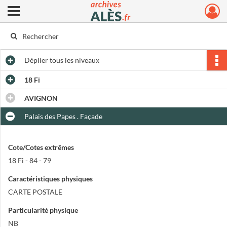
Ouvrir le menu déroulant
Archives municipales d'Alès
Déplier
tous les niveaux
18 Fi
AVIGNON
Palais des Papes . Façade
Cote/Cotes extrêmes
18 Fi - 84 - 79
Caractéristiques physiques
CARTE POSTALE
Particularité physique
NB