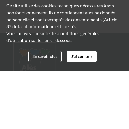
Ce site utilise des
cookies
techniques nécessaires à son
bon fonctionnement. Ils ne contiennent aucune donnée
personnelle et sont exemptés de consentements (Article
82 de la loi Informatique et Libertés).
Vous pouvez consulter les conditions générales
d’utilisation sur le lien ci-dessous.
En savoir plus
J'ai compris
Archives municipales d'Alès
4 boulevard Gambetta
30100 Alès
04 66 54 32 20
archives@ville-ales.fr