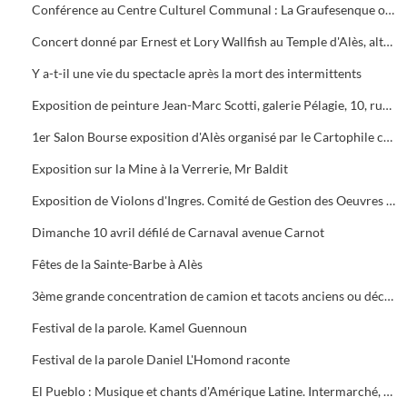
Conférence au Centre Culturel Communal : La Graufesenque ou la naissance d'une industrie européenne 1er siècle après J.C. Millau (12) par Mr Alain Vernhet (C.N.R.S) organisé par le groupe de sauvegarde de l'Ermitage et de l'association des amis du Musée d'Alès
Concert donné par Ernest et Lory Wallfish au Temple d'Alès, alto, viole de gambe et clavecin
Y a-t-il une vie du spectacle après la mort des intermittents
Exposition de peinture Jean-Marc Scotti, galerie Pélagie, 10, rue Balore Alès
1er Salon Bourse exposition d'Alès organisé par le Cartophile club GardoisGardois
Exposition sur la Mine à la Verrerie, Mr Baldit
Exposition de Violons d'Ingres. Comité de Gestion des Oeuvres Sociales de la ville d'Alès, salle Jacques Duclos
Dimanche 10 avril défilé de Carnaval avenue Carnot
Fêtes de la Sainte-Barbe à Alès
3ème grande concentration de camion et tacots anciens ou décorés à Bruèges
Festival de la parole. Kamel Guennoun
Festival de la parole Daniel L'Homond raconte
El Pueblo : Musique et chants d'Amérique Latine. Intermarché, les Mousquetaires