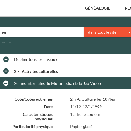
GÉNÉALOGIE
RE
dans tout le site
echerche
Déplier
tous les niveaux
2 Fi Activités culturelles
2èmes internales du Multimédia et du Jeu Vidéo
Cote/Cotes extrêmes
2Fi A. Culturelles 189bis
Date
11/12-12/1/1999
Caractéristiques
1 affiche couleur
physiques
Particularité physique
Papier glacé