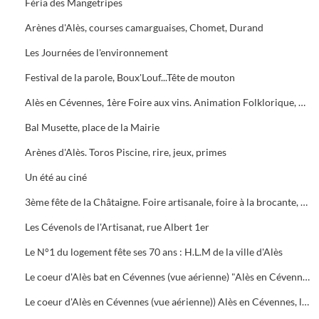
Féria des Mangetripes
Arènes d'Alès, courses camarguaises, Chomet, Durand
Les Journées de l'environnement
Festival de la parole, Boux'Louf...Tête de mouton
Alès en Cévennes, 1ère Foire aux vins. Animation Folklorique, produits régionaux
Bal Musette, place de la Mairie
Arènes d'Alès. Toros Piscine, rire, jeux, primes
Un été au ciné
3ème fête de la Châtaigne. Foire artisanale, foire à la brocante, animation groupe folkloriques
Les Cévenols de l'Artisanat, rue Albert 1er
Le N°1 du logement fête ses 70 ans : H.L.M de la ville d'Alès
Le coeur d'Alès bat en Cévennes (vue aérienne) "Alès en Cévennes " la signature de nos ambitions
Le coeur d'Alès en Cévennes (vue aérienne)) Alès en Cévennes, la signature de nos ambitions