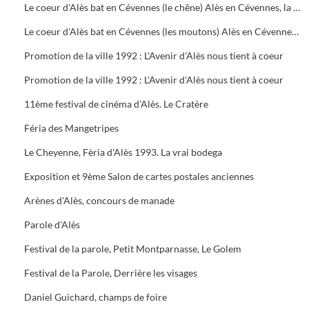
Le coeur d'Alès bat en Cévennes (le chêne) Alès en Cévennes, la signature de nos ambitions
Le coeur d'Alès bat en Cévennes (les moutons) Alès en Cévennes, la signature de nos ambitions
Promotion de la ville 1992 : L'Avenir d'Alès nous tient à coeur
Promotion de la ville 1992 : L'Avenir d'Alès nous tient à coeur
11ème festival de cinéma d'Alès. Le Cratère
Féria des Mangetripes
Le Cheyenne, Fèria d'Alès 1993. La vrai bodega
Exposition et 9ème Salon de cartes postales anciennes
Arènes d'Alès, concours de manade
Parole d'Alès
Festival de la parole, Petit Montparnasse, Le Golem
Festival de la Parole, Derrière les visages
Daniel Guichard, champs de foire