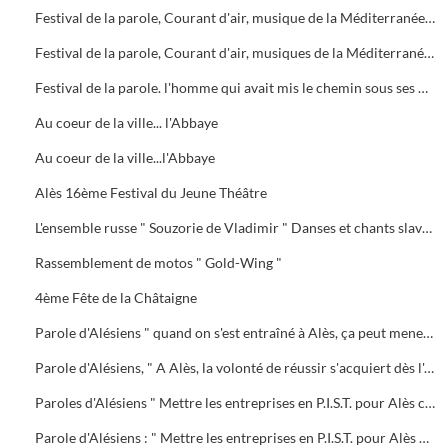
Festival de la parole, Courant d'air, musique de la Méditerranée à la mer Noire
Festival de la parole, Courant d'air, musiques de la Méditerranée à la mer Noire
Festival de la parole. l'homme qui avait mis le chemin sous ses pieds, Kamel Guenoun
Au coeur de la ville... l'Abbaye
Au coeur de la ville...l'Abbaye
Alès 16ème Festival du Jeune Théâtre
L'ensemble russe " Souzorie de Vladimir " Danses et chants slaves au Bosquet
Rassemblement de motos " Gold-Wing "
4ème Fête de la Châtaigne
Parole d'Alésiens " quand on s'est entraîné à Alès, ça peut mener au championnat du monde " Jean-Philippe Gatien
Parole d'Alésiens, " A Alès, la volonté de réussir s'acquiert dès l'école " Thierry Pantel
Paroles d'Alésiens " Mettre les entreprises en P.I.S.T. pour Alès c'est gagner " Louis Leprince -Ringuet
Parole d'Alésiens : " Mettre les entreprises en P.I.S.T. pour Alès c'est gagner " Louis Leprince-Ringuet