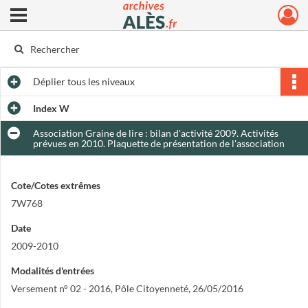
Ouvrir le menu déroulant
Archives municipales d'Alès
Déplier
tous les niveaux
Index W
Association Graine de lire : bilan d'activité 2009. Activités
prévues en 2010. Plaquette de présentation de l'association
Cote/Cotes extrêmes
7W768
Date
2009-2010
Modalités d'entrées
Versement n° 02 - 2016, Pôle Citoyenneté, 26/05/2016