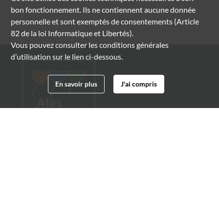
bon fonctionnement. Ils ne contiennent aucune donnée
personnelle et sont exemptés de consentements (Article
82 de la loi Informatique et Libertés).
Vous pouvez consulter les conditions générales
d’utilisation sur le lien ci-dessous.
En savoir plus
J'ai compris
Archives municipales d'Alès
4 boulevard Gambetta
30100 Alès
04 66 54 32 20
archives@ville-ales.fr