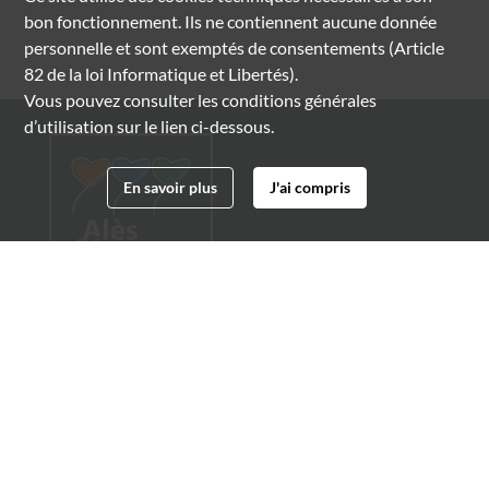
bon fonctionnement. Ils ne contiennent aucune donnée
personnelle et sont exemptés de consentements (Article
82 de la loi Informatique et Libertés).
Vous pouvez consulter les conditions générales
d’utilisation sur le lien ci-dessous.
En savoir plus
J'ai compris
Archives municipales d'Alès
4 boulevard Gambetta
30100 Alès
04 66 54 32 20
archives@ville-ales.fr