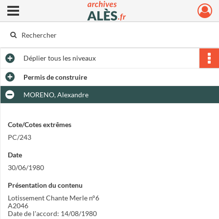
Ouvrir le menu déroulant
Archives municipales d'Alès
Déplier
tous les niveaux
Permis de construire
MORENO, Alexandre
Cote/Cotes extrêmes
PC/243
Date
30/06/1980
Présentation du contenu
Lotissement Chante Merle n°6
A2046
Date de l'accord: 14/08/1980