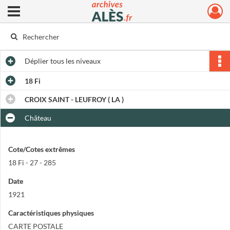
Ouvrir le menu déroulant
Archives municipales d'Alès
Déplier
tous les niveaux
18 Fi
CROIX SAINT - LEUFROY ( LA )
Château
Cote/Cotes extrêmes
18 Fi - 27 - 285
Date
1921
Caractéristiques physiques
CARTE POSTALE