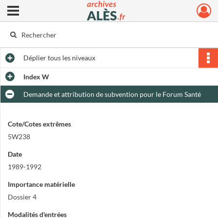
Ouvrir le menu déroulant
Archives municipales d'Alès
Déplier
tous les niveaux
Index W
Demande et attribution de subvention pour le Forum Santé
Cote/Cotes extrêmes
5W238
Date
1989-1992
Importance matérielle
Dossier 4
Modalités d'entrées