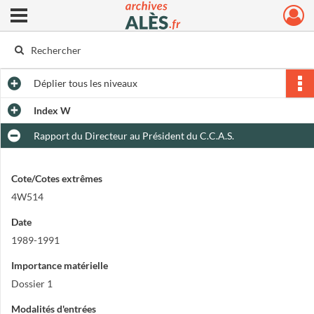
Ouvrir le menu déroulant
Archives municipales d'Alès
Déplier
tous les niveaux
Index W
Rapport du Directeur au Président du C.C.A.S.
Cote/Cotes extrêmes
4W514
Date
1989-1991
Importance matérielle
Dossier 1
Modalités d'entrées