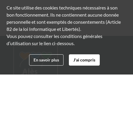
Ce site utilise des
cookies
techniques nécessaires à son
bon fonctionnement. Ils ne contiennent aucune donnée
personnelle et sont exemptés de consentements (Article
82 de la loi Informatique et Libertés).
Vous pouvez consulter les conditions générales
d’utilisation sur le lien ci-dessous.
En savoir plus
J'ai compris
Archives municipales d'Alès
4 boulevard Gambetta
30100 Alès
04 66 54 32 20
archives@ville-ales.fr