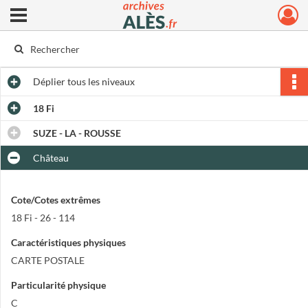
Ouvrir le menu déroulant
Archives municipales d'Alès
Déplier
tous les niveaux
18 Fi
SUZE - LA - ROUSSE
Château
Cote/Cotes extrêmes
18 Fi - 26 - 114
Caractéristiques physiques
CARTE POSTALE
Particularité physique
C