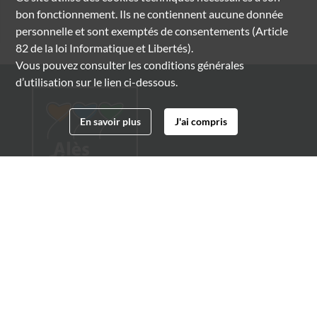
bon fonctionnement. Ils ne contiennent aucune donnée
personnelle et sont exemptés de consentements (Article
82 de la loi Informatique et Libertés).
Vous pouvez consulter les conditions générales
d’utilisation sur le lien ci-dessous.
En savoir plus
J'ai compris
Archives municipales d'Alès
4 boulevard Gambetta
30100 Alès
04 66 54 32 20
archives@ville-ales.fr