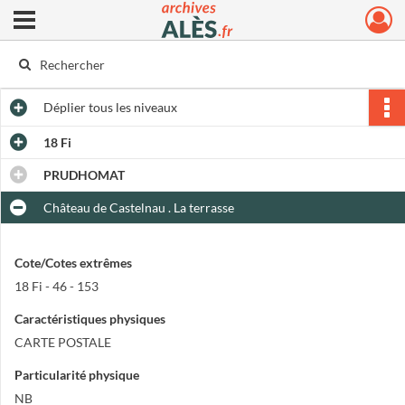
Ouvrir le menu déroulant
Archives municipales d'Alès
Déplier
tous les niveaux
18 Fi
PRUDHOMAT
Château de Castelnau . La terrasse
Cote/Cotes extrêmes
18 Fi - 46 - 153
Caractéristiques physiques
CARTE POSTALE
Particularité physique
NB