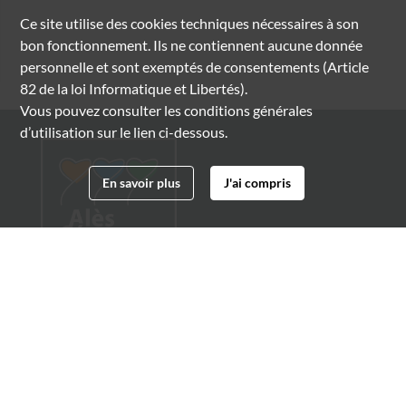
Ce site utilise des
cookies
techniques nécessaires à son
bon fonctionnement. Ils ne contiennent aucune donnée
personnelle et sont exemptés de consentements (Article
82 de la loi Informatique et Libertés).
Vous pouvez consulter les conditions générales
d’utilisation sur le lien ci-dessous.
En savoir plus
J'ai compris
Archives municipales d'Alès
4 boulevard Gambetta
30100 Alès
04 66 54 32 20
archives@ville-ales.fr