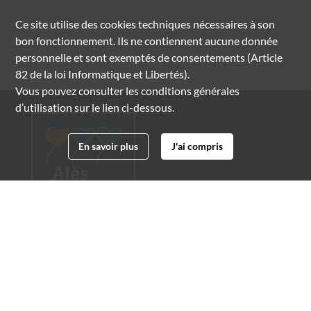
Ce site utilise des
cookies
techniques nécessaires à son
bon fonctionnement. Ils ne contiennent aucune donnée
personnelle et sont exemptés de consentements (Article
82 de la loi Informatique et Libertés).
Vous pouvez consulter les conditions générales
d’utilisation sur le lien ci-dessous.
En savoir plus
J'ai compris
Archives municipales d'Alès
4 boulevard Gambetta
30100 Alès
04 66 54 32 20
archives@ville-ales.fr