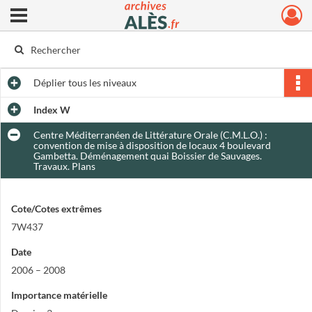
Ouvrir le menu déroulant
Archives municipales d'Alès
Déplier
tous les niveaux
Index W
Centre Méditerranéen de Littérature Orale (C.M.L.O.) :
convention de mise à disposition de locaux 4 boulevard
Gambetta. Déménagement quai Boissier de Sauvages.
Travaux. Plans
Cote/Cotes extrêmes
7W437
Date
2006 – 2008
Importance matérielle