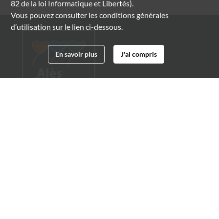
82 de la loi Informatique et Libertés).
Vous pouvez consulter les conditions générales
d’utilisation sur le lien ci-dessous.
En savoir plus
J'ai compris
Archives municipales d'Alès
4 boulevard Gambetta
30100 Alès
04 66 54 32 20
archives@ville-ales.fr
Suivez-nous sur :
Facebook