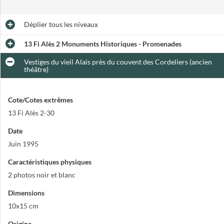
Déplier
tous les niveaux
13 Fi Alès 2 Monuments Historiques - Promenades
Vestiges du vieil Alais près du couvent des Cordeliers (ancien
théâtre)
Cote/Cotes extrêmes
13 Fi Alès 2-30
Date
Juin 1995
Caractéristiques physiques
2 photos noir et blanc
Dimensions
10x15 cm
Origine