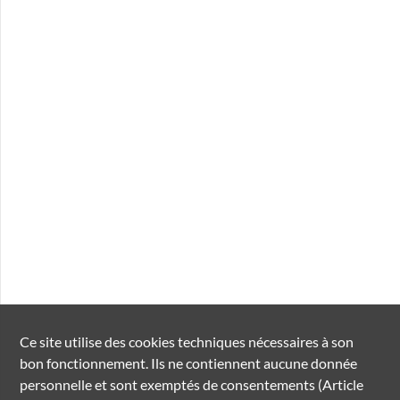
Ce site utilise des
cookies
techniques nécessaires à son
bon fonctionnement. Ils ne contiennent aucune donnée
personnelle et sont exemptés de consentements (Article