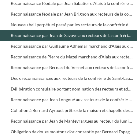
Reconnaissance féodale par Jean Sabatier d'Alais à la confrérie de Saint-Vincent d'une vigne dans la paroisse de Saint-Alban au terroir de Beaucaire chargée de 4 deniers de cens
Reconnaissance féodale par Jean Brignon aux recteurs de la confrérie de Saint-Laurent d'une vigne dans la paroisse de Saint-Etienne d'Alensac chargée de 9 deniers de cens
Nouveau bail perpétuel passé par les recteurs de la confrérie de Saint-Vincent à Pons de Plasent de la paroisse de Saint-André de Salindres d'une terre dans la dite paroisse à charge de 12 deniers tz de cens
Reconnaissance par Jean de Savoye aux recteurs de la confrérie de Saint-Laurent d'une vigne dans la paroisse de Saint-Etienne d'Alensac chargée de 6 deniers de cens
Reconnaissance par Guillaume Adhémar marchand d'Alais aux recteurs de la confrérie de Saint-Laurent d'un champ dans la paroisse de Saint-Etienne d'Alensac chargé de 8 deniers de cens
Reconnaissance de Pierre du Mazel marchand d'Alais aux recteurs de la confrérie de Saint-Laurent d'une vigne dans la paroisse de Saint-Etienne d'Alensac chargée de 6 deniers de cens
Reconnaissance par Bernard du Vernet aux recteurs de la confrérie de Saint-Laurent d'une vigne au valat de Lasloues chargée de 9 deniers de cens
Deux reconnaissances aux recteurs de la confrérie de Saint-Laurent de pièces de vigne situées dans la paroisse de St-Etienne d'Alensac
Délibération consulaire portant nomination des recteurs et administrateurs des lépreux de l'Hôpital d'Alais dit maison de Saint-Lazare
Reconnaissance par Jean Longoué aux recteurs de la confrérie de Saint-Laurent d'une pièce de terre dans la paroisse de Saint-Etienne d'Alensac chargée de 2 deniers de cens
Collation à Bernard Ayraud, prêtre de la maison et chapelle des lépreux dit de la Maladrerie près d'Alais
Reconnaissance par Jean de Manteyrargues au recteur du luminaire de Notre-Dame de l'église paroissiale d'Alais d'une pièce de terre sise au triol de Garnier sous la cense de 5 sous 7 deniers obole
Obligation de douze moutons d'or consentie par Bernard Espagnac, boucher d'Alais aux recteurs de l'hôpital de la Ville