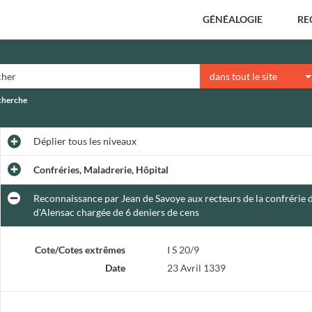
GÉNÉALOGIE
RE
dans tout le site
echerche
Déplier
tous les niveaux
Confréries, Maladrerie, Hôpital
Reconnaissance par Jean de Savoye aux recteurs de la confrérie d
d'Alensac chargée de 6 deniers de cens
Cote/Cotes extrêmes
I S 20/9
Date
23 Avril 1339