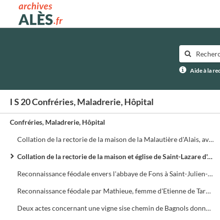
Archives municipales d'Alès
Aide à la r
I S 20 Confréries, Maladrerie, Hôpital
Confréries, Maladrerie, Hôpital
Collation de la rectorie de la maison de la Malautière d'Alais, avec l'inventaire des meubles de la dite maison
Collation de la rectorie de la maison et église de Saint-Lazare d'Alais à Hugues del Prior, diacre
Reconnaissance féodale envers l'abbaye de Fons à Saint-Julien-de-Valgalgues
Reconnaissance féodale par Mathieue, femme d'Etienne de Taraud aux recteurs de la confrérie de Saint-Laurent d'une vigne dans la paroisse de Saint-Etienne d'Alensac chargée de 6 deniers de cens
Deux actes concernant une vigne sise chemin de Bagnols donnée à cens par les recteurs de la confrérie de Saint-Laurent