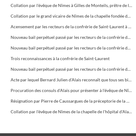
Collation par l'évêque de Nîmes à Gilles de Monteils, prêtre de la chapelle fondée dans l'hôpital d'Alais par Jean de Monteils drapier de la Ville
Collation par le grand vicaire de Nîmes de la chapelle fondée dans l'hôpital d'Alais par Jean de Monteils drapier
Acensement par les recteurs de la confrérie de Saint-Laurent à Jean Almeras du mas des Espinaux d'une pièce de terre dans la paroisse de Saint-Etienne d'Alensac à la charge de 4 deniers de cens
Nouveau bail perpétuel passé par les recteurs de la confrérie de Saint-Laurent à Guillaume de Gimans d'une terre dans la paroisse de Saint-Etienne d'Alensac à la charge de 4 sous de cens
Nouveau bail perpétuel passé par les recteurs de la confrérie de Saint-Laurent à Antoine d'Atuech d'une pièce de terre dans la paroisse de Saint-Etienne d'Alensac à la charge de 3 sous 6 deniers de cens
Trois reconnaissances à la confrérie de Saint-Laurent
Nouveau bail perpétuel passé par les recteurs de la confrérie de Saint-Laurent à Philippe Pate du Mas des Espinaux d'une terre dans la paroisse de Saint-Etienne d'Alensac à la charge d'une émine de froment chaque année
Acte par lequel Bernard Julien d'Alais reconnaît que tous ses biens sont obligés au paiement d'une émine de froment léguée par ses parents pour le luminaire de la chapelle Notre-Dame dans l'église paroissiale Saint-Jean
Procuration des consuls d'Alais pour présenter à l'évêque de Nîmes Me Bernard Borrel, prêtre comme recteur de la maison des infirmes de Saint-Lazare d'Alais
Résignation par Pierre de Caussargues de la préceptorie de la maison des lépreux et de la chapelle de Saint-Lazare entre les mains des consuls d'Alais, patrons de la dite chapelle
Collation par l'évêque de Nîmes de la chapelle de l'hôpital d'Alais à la présentation et nomination des consuls en tant que patrons