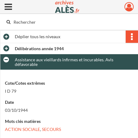
Ouvrir le menu déroulant
Archives municipales d'Alès
Déplier
tous les niveaux
Délibérations année 1944
Assistance aux vieillards infirmes et incurables. Avis
défavorable
Cote/Cotes extrêmes
I D 79
Date
03/10/1944
Mots clés matières
ACTION SOCIALE
,
SECOURS