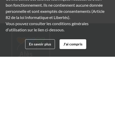
bon fonctionnement. Ils ne contiennent aucune donnée
personnelle et sont exemptés de consentements (Article
82 de la loi Informatique et Libertés).
Vous pouvez consulter les conditions générales
d’utilisation sur le lien ci-dessous.
En savoir plus
J'ai compris
Archives municipales d'Alès
4 boulevard Gambetta
30100 Alès
04 66 54 32 20
archives@ville-ales.fr