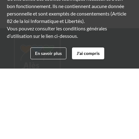
bon fonctionnement. Ils ne contiennent aucune donnée
personnelle et sont exemptés de consentements (Article
82 de la loi Informatique et Libertés).
Vous pouvez consulter les conditions générales
d’utilisation sur le lien ci-dessous.
En savoir plus
J'ai compris
Archives municipales d'Alès
4 boulevard Gambetta
30100 Alès
04 66 54 32 20
archives@ville-ales.fr