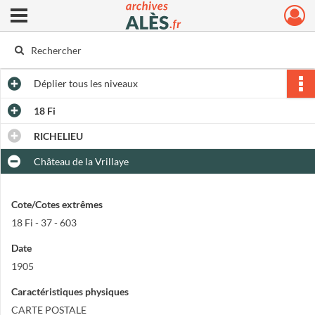
Ouvrir le menu déroulant
Archives municipales d'Alès
Déplier
tous les niveaux
18 Fi
RICHELIEU
Château de la Vrillaye
Cote/Cotes extrêmes
18 Fi - 37 - 603
Date
1905
Caractéristiques physiques
CARTE POSTALE