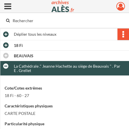
Ouvrir le menu déroulant
Archives municipales d'Alès
Déplier
tous les niveaux
18 Fi
BEAUVAIS
La Cathédrale ." Jeanne Hachette au siège de Beauvais " . Par
E . Grellet
Cote/Cotes extrêmes
18 Fi - 60 - 27
Caractéristiques physiques
CARTE POSTALE
Particularité physique