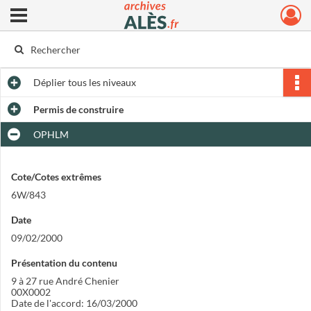
Ouvrir le menu déroulant
Archives municipales d'Alès
Déplier
tous les niveaux
Permis de construire
OPHLM
Cote/Cotes extrêmes
6W/843
Date
09/02/2000
Présentation du contenu
9 à 27 rue André Chenier
00X0002
Date de l'accord: 16/03/2000