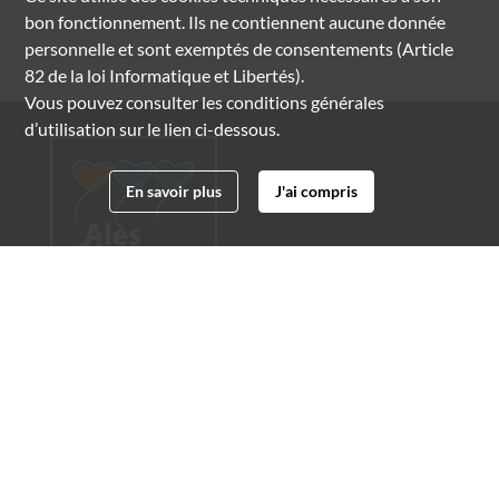
bon fonctionnement. Ils ne contiennent aucune donnée
personnelle et sont exemptés de consentements (Article
82 de la loi Informatique et Libertés).
Vous pouvez consulter les conditions générales
d’utilisation sur le lien ci-dessous.
En savoir plus
J'ai compris
Archives municipales d'Alès
4 boulevard Gambetta
30100 Alès
04 66 54 32 20
archives@ville-ales.fr