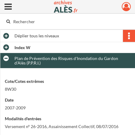
Ouvrir le menu déroulant
Archives municipales d'Alès
Déplier
tous les niveaux
Index W
Plan de Prévention des Risques d'Inondation du Gardon
d'Alès (P.P.R.I.)
Cote/Cotes extrêmes
8W30
Date
2007-2009
Modalités d'entrées
Versement n° 26-2016, Assainissement Collectif, 08/07/2016