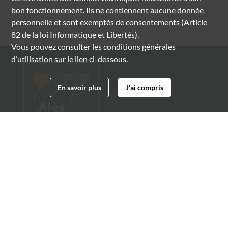
bon fonctionnement. Ils ne contiennent aucune donnée
personnelle et sont exemptés de consentements (Article
82 de la loi Informatique et Libertés).
Vous pouvez consulter les conditions générales
d’utilisation sur le lien ci-dessous.
En savoir plus
J'ai compris
Archives municipales d'Alès
4 boulevard Gambetta
30100 Alès
04 66 54 32 20
archives@ville-ales.fr