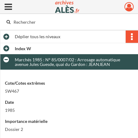
Ouvrir le menu déroulant
Archives municipales d'Alès
Déplier
tous les niveaux
Index W
Marchés 1985 : N° 85/0007/02 : Arrosage automatique
avenue Jules Guesde, quai du Gardon : JEANJEAN
Cote/Cotes extrêmes
5W467
Date
1985
Importance matérielle
Dossier 2