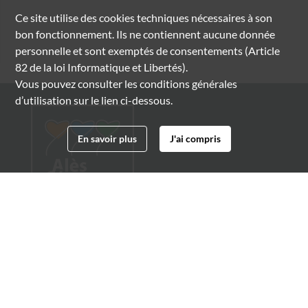
Ce site utilise des
cookies
techniques nécessaires à son
bon fonctionnement. Ils ne contiennent aucune donnée
personnelle et sont exemptés de consentements (Article
82 de la loi Informatique et Libertés).
Vous pouvez consulter les conditions générales
d’utilisation sur le lien ci-dessous.
En savoir plus
J'ai compris
Archives municipales d'Alès
4 boulevard Gambetta
30100 Alès
04 66 54 32 20
archives@ville-ales.fr