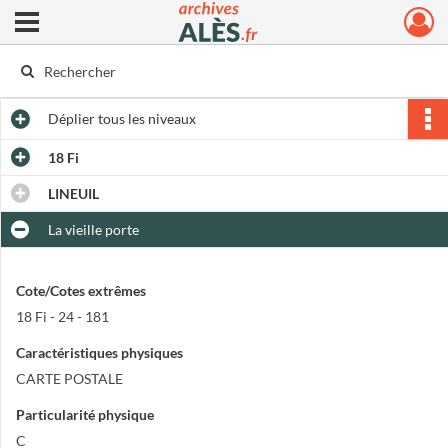
Ouvrir le menu déroulant
Archives municipales d'Alès
Déplier
tous les niveaux
18 Fi
LINEUIL
La vieille porte
Cote/Cotes extrêmes
18 Fi - 24 - 181
Caractéristiques physiques
CARTE POSTALE
Particularité physique
C