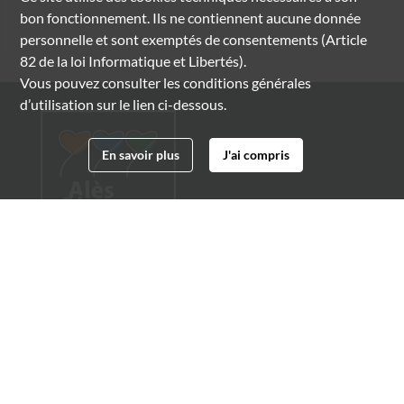
bon fonctionnement. Ils ne contiennent aucune donnée
personnelle et sont exemptés de consentements (Article
82 de la loi Informatique et Libertés).
Vous pouvez consulter les conditions générales
d’utilisation sur le lien ci-dessous.
En savoir plus
J'ai compris
Archives municipales d'Alès
4 boulevard Gambetta
30100 Alès
04 66 54 32 20
archives@ville-ales.fr