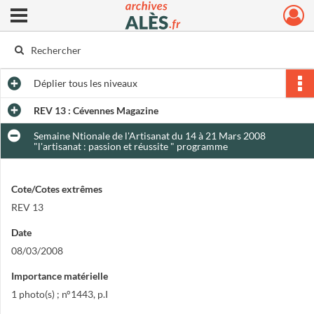
Ouvrir le menu déroulant
Archives municipales d'Alès
Déplier
tous les niveaux
REV 13 : Cévennes Magazine
Semaine Ntionale de l'Artisanat du 14 à 21 Mars 2008
"l'artisanat : passion et réussite " programme
Cote/Cotes extrêmes
REV 13
Date
08/03/2008
Importance matérielle
1 photo(s) ; n°1443, p.I