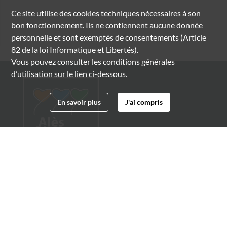
Ce site utilise des
cookies
techniques nécessaires à son
bon fonctionnement. Ils ne contiennent aucune donnée
personnelle et sont exemptés de consentements (Article
82 de la loi Informatique et Libertés).
Vous pouvez consulter les conditions générales
d’utilisation sur le lien ci-dessous.
En savoir plus
J'ai compris
Archives municipales d'Alès
4 boulevard Gambetta
30100 Alès
04 66 54 32 20
archives@ville-ales.fr