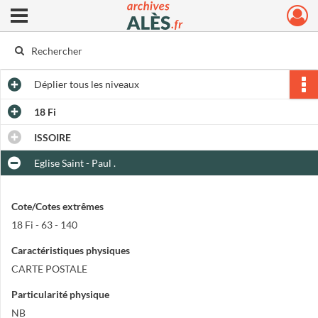
Ouvrir le menu déroulant
Archives municipales d'Alès
Déplier
tous les niveaux
18 Fi
ISSOIRE
Eglise Saint - Paul .
Cote/Cotes extrêmes
18 Fi - 63 - 140
Caractéristiques physiques
CARTE POSTALE
Particularité physique
NB