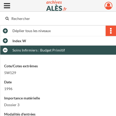
Ouvrir le menu déroulant
Archives municipales d'Alès
Déplier
tous les niveaux
Index W
Soins Infirmiers : Budget Primitif
Cote/Cotes extrêmes
5W129
Date
1996
Importance matérielle
Dossier 3
Modalités d'entrées