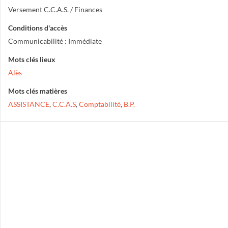
Versement C.C.A.S. / Finances
Conditions d'accès
Communicabilité : Immédiate
Mots clés lieux
Alès
Mots clés matières
ASSISTANCE
,
C.C.A.S
,
Comptabilité
,
B.P.