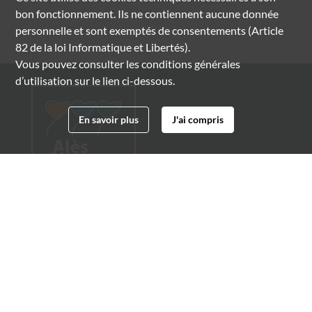
bon fonctionnement. Ils ne contiennent aucune donnée
personnelle et sont exemptés de consentements (Article
82 de la loi Informatique et Libertés).
Vous pouvez consulter les conditions générales
d’utilisation sur le lien ci-dessous.
En savoir plus
J'ai compris
Archives municipales d'Alès
4 boulevard Gambetta
30100 Alès
04 66 54 32 20
archives@ville-ales.fr