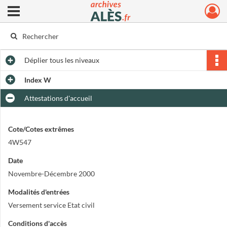
Ouvrir le menu déroulant
Archives municipales d'Alès
Déplier
tous les niveaux
Index W
Attestations d'accueil
Cote/Cotes extrêmes
4W547
Date
Novembre-Décembre 2000
Modalités d'entrées
Versement service Etat civil
Conditions d'accès