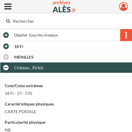
Ouvrir le menu déroulant
Archives municipales d'Alès
Déplier
tous les niveaux
18 Fi
MENILLES
Château , XVIeS .
Cote/Cotes extrêmes
18 Fi - 27 - 570
Caractéristiques physiques
CARTE POSTALE
Particularité physique
NB