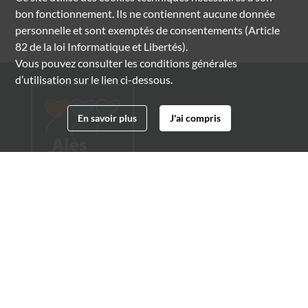
bon fonctionnement. Ils ne contiennent aucune donnée
personnelle et sont exemptés de consentements (Article
82 de la loi Informatique et Libertés).
Vous pouvez consulter les conditions générales
d’utilisation sur le lien ci-dessous.
En savoir plus
J'ai compris
Archives municipales d'Alès
4 boulevard Gambetta
30100 Alès
04 66 54 32 20
archives@ville-ales.fr