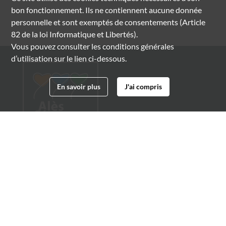
bon fonctionnement. Ils ne contiennent aucune donnée
personnelle et sont exemptés de consentements (Article
82 de la loi Informatique et Libertés).
Vous pouvez consulter les conditions générales
d’utilisation sur le lien ci-dessous.
En savoir plus
J'ai compris
Archives municipales d'Alès
4 boulevard Gambetta
30100 Alès
04 66 54 32 20
archives@ville-ales.fr