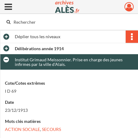
Ouvrir le menu déroulant
Archives municipales d'Alès
Déplier
tous les niveaux
Délibérations année 1914
Institut Grimaud Meissonnier. Prise en charge des jeunes
infirmes par la ville d'Alais.
Cote/Cotes extrêmes
I D 69
Date
23/12/1913
Mots clés matières
ACTION SOCIALE
,
SECOURS