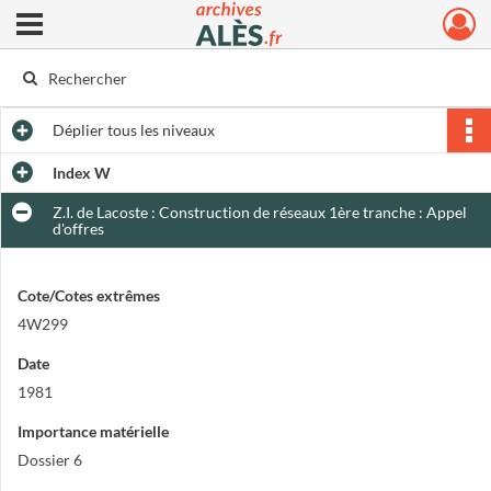
Ouvrir le menu déroulant
Archives municipales d'Alès
Déplier
tous les niveaux
Index W
Z.I. de Lacoste : Construction de réseaux 1ère tranche : Appel
d'offres
Cote/Cotes extrêmes
4W299
Date
1981
Importance matérielle
Dossier 6